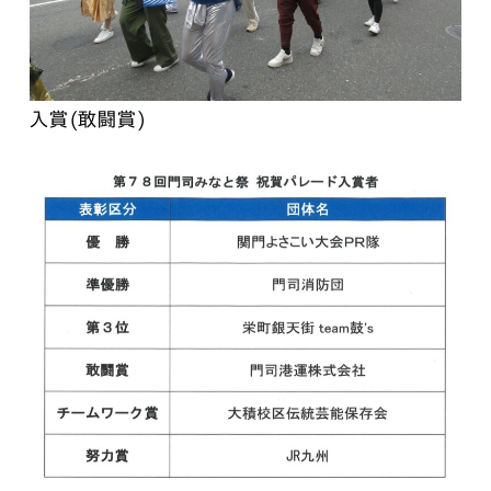
入賞(敢闘賞)